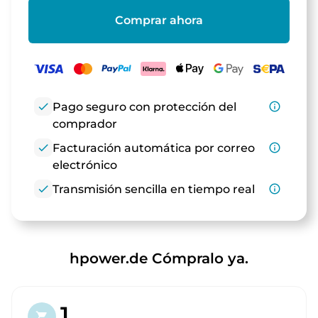
Comprar ahora
check
Pago seguro con protección del
info_outline
comprador
check
Facturación automática por correo
info_outline
electrónico
check
Transmisión sencilla en tiempo real
info_outline
hpower.de Cómpralo ya.
1.
shopping_cart